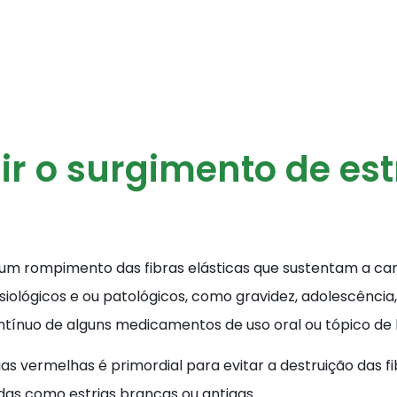
r o surgimento de estr
 um rompimento das fibras elásticas que sustentam a c
siológicos e ou patológicos, como gravidez, adolescência
tínuo de alguns medicamentos de uso oral ou tópico de 
s vermelhas é primordial para evitar a destruição das fi
das como estrias brancas ou antigas.