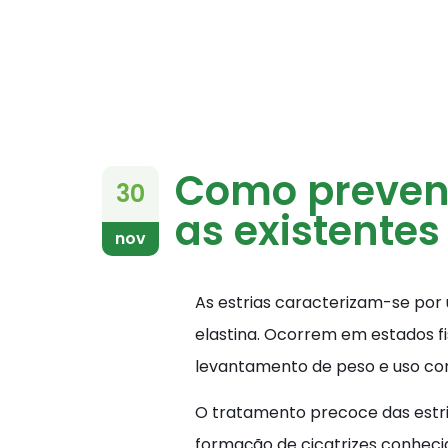
Como preveni
30
as existentes
nov
As estrias caracterizam-se por
elastina. Ocorrem em estados fi
levantamento de peso e uso con
O tratamento precoce das estria
formação de cicatrizes conheci