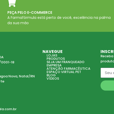
PEÇA PELO E-COMMERCE
m
A Farmafórmula está perto de você, excelência na palma
da sua mão
NAVEGUE
INSCR
LOJAS
Receba 
DA
PRODUTOS
produt
SEJA UM FRANQUEADO
/0001-18
EMPRESA
ATENÇÃO FARMACÊUTICA
ESPAÇO VIRTUAL PET
BLOG
Lagoa Nova, Natal/RN
VÍDEOS
rte
la.com.br