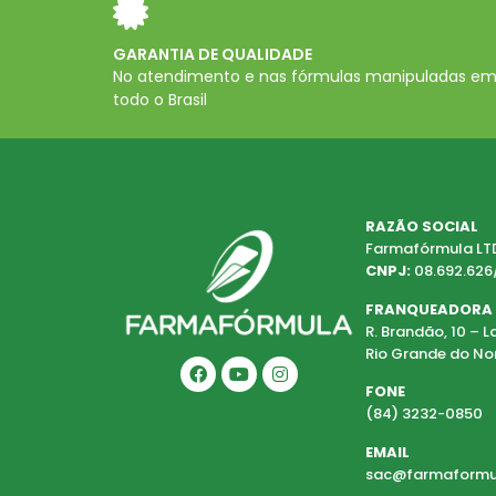
GARANTIA DE QUALIDADE
No atendimento e nas fórmulas manipuladas e
todo o Brasil
RAZÃO SOCIAL
Farmafórmula LT
CNPJ:
08.692.626
FRANQUEADORA
R. Brandão, 10 – 
Rio Grande do No
FONE
(84) 3232-0850
EMAIL
sac@farmaformu